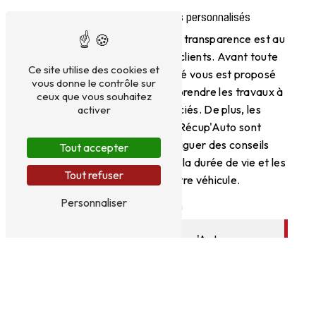
Transparence et conseils personnalisés
Chez Bressuire Récup'Auto, la transparence est au
cœur de la relation avec les clients. Avant toute
Ce site utilise des cookies et
intervention, un devis détaillé vous est proposé
vous donne le contrôle sur
pour vous permettre de comprendre les travaux à
ceux que vous souhaitez
réaliser et les coûts associés. De plus, les
activer
techniciens de Bressuire Récup'Auto sont
disponibles pour vous prodiguer des conseils
Tout accepter
personnalisés afin d'optimiser la durée de vie et les
Tout refuser
performances de votre véhicule.
Personnaliser
Conclusion
En choisissant Bressuire Récup'Auto pour vos
besoins en mécanique automobile à Bressuire,
vous faites le choix de la qualité, de l'expertise
et du service personnalisé. N'hésitez pas à
contacter Bressuire Récup'Auto au 05 49 74