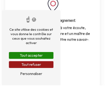
Expertise et accompagnement
Une entreprise familiale à votre écoute,
Ce site utilise des cookies et
avec des conseils sur-mesure et un maître de
vous donne le contrôle sur
ceux que vous souhaitez
stage agréé pour transmettre notre savoir-
activer
faire.
Tout accepter
Tout refuser
Personnaliser
Réactivité et service client
Une équipe engagée pour un service rapide