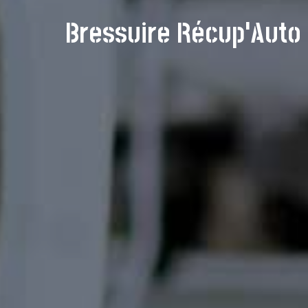
Bressuire Récup'Auto